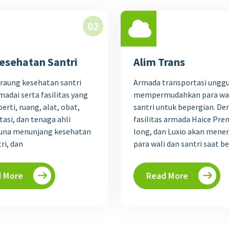
02
esehatan Santri
Alim Trans
 raung kesehatan santri
Armada transportasi ungg
adai serta fasilitas yang
mempermudahkan para wal
erti, ruang, alat, obat,
santri untuk bepergian. D
tasi, dan tenaga ahli
fasilitas armada Haice Prem
una menunjang kesehatan
long, dan Luxio akan men
ri, dan
para wali dan santri saat b
 More
Read More