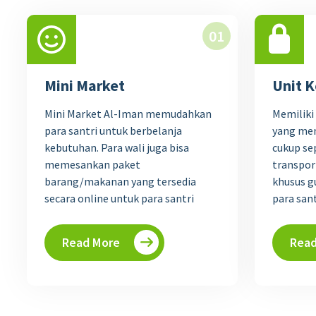
01
Mini Market
Unit K
Mini Market Al-Iman memudahkan
Memiliki
para santri untuk berbelanja
yang mem
kebutuhan. Para wali juga bisa
cukup sep
memesankan paket
transpor
barang/makanan yang tersedia
khusus g
secara online untuk para santri
para sant
Read More
Read