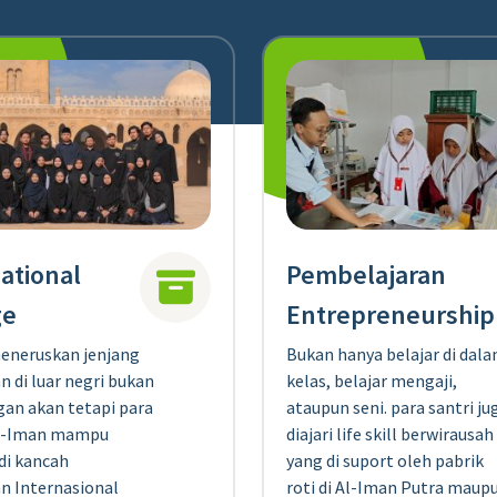
ational
Pembelajaran
ge
Entrepreneurship
eneruskan jenjang
Bukan hanya belajar di dal
n di luar negri bukan
kelas, belajar mengaji,
an akan tetapi para
ataupun seni. para santri ju
l-Iman mampu
diajari life skill berwirausah
di kancah
yang di suport oleh pabrik
n Internasional
roti di Al-Iman Putra maup