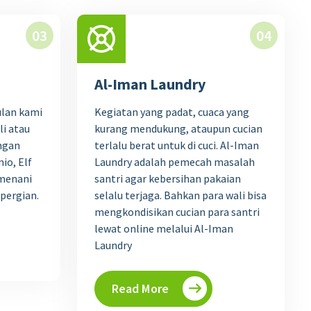
03
04
Al-Iman Laundry
ulan kami
Kegiatan yang padat, cuaca yang
i atau
kurang mendukung, ataupun cucian
engan
terlalu berat untuk di cuci. Al-Iman
io, Elf
Laundry adalah pemecah masalah
emenani
santri agar kebersihan pakaian
epergian.
selalu terjaga. Bahkan para wali bisa
mengkondisikan cucian para santri
lewat online melalui Al-Iman
Laundry
Read More